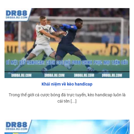
Khái niệm về kèo handicap
Trong thế giới cá cược bóng đá trực tuyến, kèo handicap luôn là
cái tên [...]