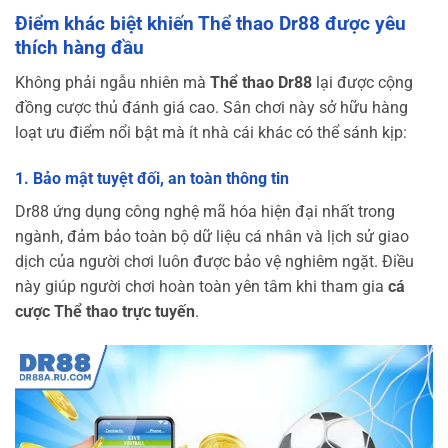
Điểm khác biệt khiến Thể thao Dr88 được yêu
thích hàng đầu
Không phải ngẫu nhiên mà
Thể thao Dr88
lại được cộng
đồng cược thủ đánh giá cao. Sân chơi này sở hữu hàng
loạt ưu điểm nổi bật mà ít nhà cái khác có thể sánh kịp:
1. Bảo mật tuyệt đối, an toàn thông tin
Dr88 ứng dụng công nghệ mã hóa hiện đại nhất trong
ngành, đảm bảo toàn bộ dữ liệu cá nhân và lịch sử giao
dịch của người chơi luôn được bảo vệ nghiêm ngặt. Điều
này giúp người chơi hoàn toàn yên tâm khi tham gia
cá
cược Thể thao trực tuyến
.