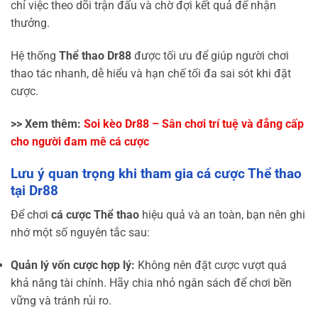
chỉ việc theo dõi trận đấu và chờ đợi kết quả để nhận
thưởng.
Hệ thống
Thể thao Dr88
được tối ưu để giúp người chơi
thao tác nhanh, dễ hiểu và hạn chế tối đa sai sót khi đặt
cược.
>> Xem thêm:
Soi kèo Dr88 – Sân chơi trí tuệ và đẳng cấp
cho người đam mê cá cược
Lưu ý quan trọng khi tham gia cá cược Thể thao
tại Dr88
Để chơi
cá cược Thể thao
hiệu quả và an toàn, bạn nên ghi
nhớ một số nguyên tắc sau:
Quản lý vốn cược hợp lý:
Không nên đặt cược vượt quá
khả năng tài chính. Hãy chia nhỏ ngân sách để chơi bền
vững và tránh rủi ro.