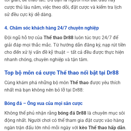
cược thủ lâu năm, việc theo dõi, đặt cược và kiểm tra lịch
sử đều cực kỳ dễ dàng.
4. Chăm sóc khách hàng 24/7 chuyên nghiệp
Đội ngũ hỗ trợ của
Thể thao Dr88
luôn túc trực 24/7 để
giải đáp mọi thắc mắc. Từ hướng dẫn đăng ký, nạp rút tiền
cho đến xử lý vấn đề kỹ thuật – tất cả đều được thực hiện
nhanh chóng, chuyên nghiệp và tận tâm.
Top bộ môn cá cược Thể thao nổi bật tại Dr88
Cùng khám phá những bộ môn
Thể thao
được yêu thích
nhất mà bạn không nên bỏ lỡ tại Dr88:
Bóng đá – Ông vua của mọi sân cược
Không thể phủ nhận rằng
bóng đá Dr88
là chuyên mục sôi
động nhất. Người chơi có thể tham gia đặt cược vào hàng
ngàn trận đấu lớn nhỏ mỗi ngày với
kèo Thể thao hấp dẫn
.