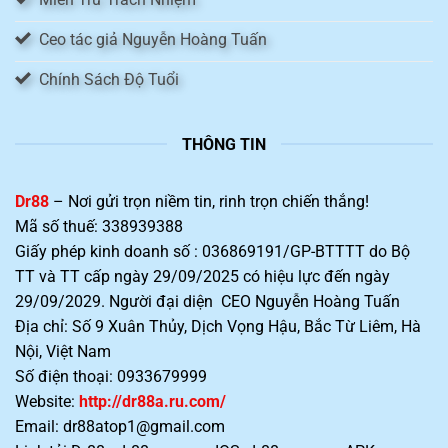
Ceo tác giả Nguyễn Hoàng Tuấn
Chính Sách Độ Tuổi
THÔNG TIN
Dr88
– Nơi gửi trọn niềm tin, rinh trọn chiến thắng!
Mã số thuế: 338939388
Giấy phép kinh doanh số : 036869191/GP-BTTTT do Bộ
TT và TT cấp ngày 29/09/2025 có hiệu lực đến ngày
29/09/2029. Người đại diện CEO Nguyễn Hoàng Tuấn
Địa chỉ: Số 9 Xuân Thủy, Dịch Vọng Hậu, Bắc Từ Liêm, Hà
Nội, Việt Nam
Số điện thoại: 0933679999
Website:
http://dr88a.ru.com/
Email:
dr88atop1@gmail.com