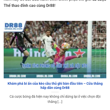
Thể thao đỉnh cao cùng Dr88
!
Khám phá bí ẩn của kèo cầu thủ ghi bàn đầu tiên – Cửa thắng
hấp dẫn cùng Dr88
Cá cược bóng đá hiện nay không chỉ dừng lại ở việc chọn đội
thắng [...]