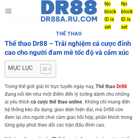
Bỏ
No
No
qua
block
block
nội
ID is
ID is
dung
set
set
THỂ THAO
Thể thao Dr88 – Trải nghiệm cá cược đỉnh
cao cho người đam mê tốc độ và cảm xúc
MỤC LỤC
Trong thế giới giải trí trực tuyến ngày nay,
Thể thao
Dr88
đang nổi lên như một điểm đến lý tưởng dành cho những
ai yêu thích
cá cược thể thao onli
n
e
. Không chỉ mang đến
hệ thống kèo đa dạng, giao diện hiện đại, mà Dr88 còn
đem lại cho người chơi cảm giác hồi hộp, phấn khích trong
từng giây phút theo dõi các trận đấu đỉnh cao.