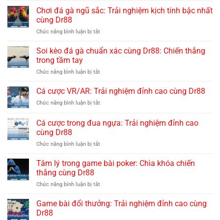
chơi
Chơi đá gà ngũ sắc: Trải nghiệm kịch tính bậc nhất
trong
cùng Dr88
đá
ở
Chức năng bình luận bị tắt
gà
Chơi
cựa
đá
Soi kèo đá gà chuẩn xác cùng Dr88: Chiến thắng
dao:
gà
Hướng
trong tầm tay
ngũ
dẫn
ở
Chức năng bình luận bị tắt
sắc:
chi
Soi
Trải
tiết
kèo
Cá cược VR/AR: Trải nghiệm đỉnh cao cùng Dr88
nghiệm
cùng
đá
kịch
Dr88
ở
Chức năng bình luận bị tắt
gà
tính
Cá
chuẩn
bậc
cược
Cá cược trong đua ngựa: Trải nghiệm đỉnh cao
xác
nhất
VR/AR:
cùng
cùng Dr88
cùng
Trải
Dr88:
Dr88
ở
Chức năng bình luận bị tắt
nghiệm
Chiến
Cá
đỉnh
thắng
cược
cao
Tâm lý trong game bài poker: Chìa khóa chiến
trong
trong
cùng
thắng cùng Dr88
tầm
đua
Dr88
tay
ở
Chức năng bình luận bị tắt
ngựa:
Tâm
Trải
lý
Game bài đổi thưởng: Trải nghiệm đỉnh cao cùng
nghiệm
trong
đỉnh
Dr88
game
cao