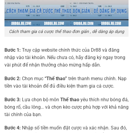
Cách tham gia cá cược thể thao đơn giản , dễ dàng áp dụng
Bước 1:
Truy cập website chính thức của Dr88 và đăng
nhập vào tài khoản. Nếu chưa có, hãy đăng ký ngay trong
vài phút để nhận thưởng chào mừng hấp dẫn.
Bước 2:
Chọn mục
“Thể thao”
trên thanh menu chính. Nạp
tiền vào tài khoản để đủ điều kiện tham gia cá cược.
Bước 3:
Lựa chọn bộ môn
Thể thao
yêu thích như bóng đá,
bóng rổ, cầu lông… và chọn kèo cược phù hợp với khả năng
tài chính của bạn.
Bước 4:
Nhập số tiền muốn đặt cược và xác nhận. Sau đó,