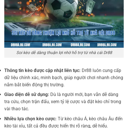
Soi kèo dễ dàng thuận lợi nhờ hỗ trợ từ nhà cái Dr88
Thông tin kèo được cập nhật liên tục:
Dr88 luôn cung cấp
dữ liệu chính xác, minh bạch, giúp người chơi nhanh chóng
nắm bắt biến động thị trường.
Giao diện dễ sử dụng:
Dù là người mới, bạn vẫn dễ dàng
tra cứu, chọn trận đấu, xem tỷ lệ cược và đặt kèo chỉ trong
vài thao tác.
Nhiều lựa chọn kèo cược:
Từ kèo châu Á, kèo châu Âu đến
kèo tài xỉu, tất cả đều được hiển thị rõ ràng, dễ hiểu.