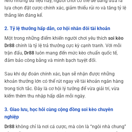
Nhờ những dữ liệu này, người chơi có thể dễ dàng đưa ra
lựa chọn đặt cược chính xác, giảm thiểu rủi ro và tăng tỷ lệ
thắng lên đáng kể.
2. Tỷ lệ thưởng hấp dẫn, cơ hội nhân đôi tài khoản
Một trong những điểm khiến người chơi yêu thích
soi kèo
Dr88
chính là tỷ lệ trả thưởng cực kỳ cạnh tranh. Với mỗi
trận đấu,
Dr88
luôn mang đến mức kèo chuẩn quốc tế,
đảm bảo công bằng và minh bạch tuyệt đối.
Sau khi dự đoán chính xác, bạn sẽ nhận được những
khoản thưởng lớn có thể rút ngay về tài khoản ngân hàng
trong tích tắc. Đây là cơ hội lý tưởng để vừa giải trí, vừa
kiếm thêm thu nhập hấp dẫn mỗi ngày.
3. Giao lưu, học hỏi cùng cộng đồng soi kèo chuyên
nghiệp
Dr88
không chỉ là nơi cá cược, mà còn là “ngôi nhà chung”