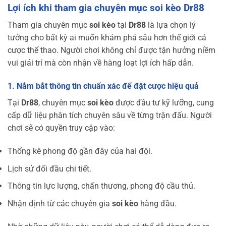
Lợi ích khi tham gia chuyên mục soi kèo Dr88
Tham gia chuyên mục
soi kèo
tại
Dr88
là lựa chọn lý
tưởng cho bất kỳ ai muốn khám phá sâu hơn thế giới cá
cược thể thao. Người chơi không chỉ được tận hưởng niềm
vui giải trí mà còn nhận về hàng loạt lợi ích hấp dẫn.
1. Nắm bắt thông tin chuẩn xác để đặt cược hiệu quả
Tại
Dr88
, chuyên mục
soi kèo
được đầu tư kỹ lưỡng, cung
cấp dữ liệu phân tích chuyên sâu về từng trận đấu. Người
chơi sẽ có quyền truy cập vào:
Thống kê phong độ gần đây của hai đội.
Lịch sử đối đầu chi tiết.
Thông tin lực lượng, chấn thương, phong độ cầu thủ.
Nhận định từ các chuyên gia
soi kèo
hàng đầu.