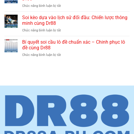
thưởng:
chiến
ở
Chức năng bình luận bị tắt
Trải
thắng
Cá
nghiệm
cùng
độ
Soi kèo dựa vào lịch sử đối đầu: Chiến lược thông
đỉnh
Dr88
bóng
cao
minh cùng Dr88
đá
cùng
ở
Chức năng bình luận bị tắt
online:
Dr88
Soi
Trải
kèo
Bí quyết soi cầu lô đề chuẩn xác – Chinh phục lô
nghiệm
dựa
đỉnh
đề cùng Dr88
vào
cao
ở
Chức năng bình luận bị tắt
lịch
cùng
Bí
sử
Dr88
quyết
đối
soi
đầu:
cầu
Chiến
lô
lược
đề
thông
chuẩn
minh
xác
cùng
–
Dr88
Chinh
phục
lô
đề
cùng
Dr88