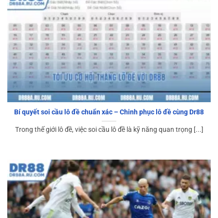
Bí quyết soi cầu lô đề chuẩn xác – Chinh phục lô đề cùng Dr88
Trong thế giới lô đề, việc soi cầu lô đề là kỹ năng quan trọng [...]