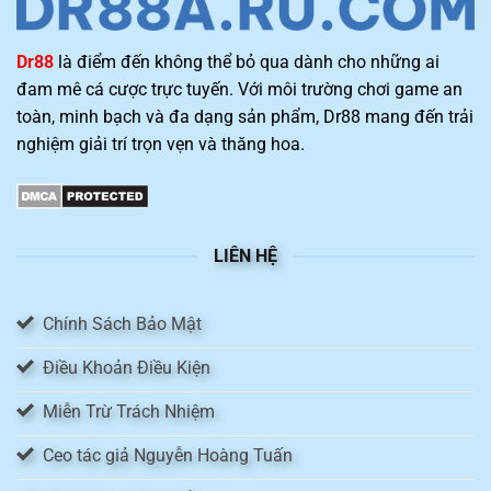
Dr88
là điểm đến không thể bỏ qua dành cho những ai
đam mê cá cược trực tuyến. Với môi trường chơi game an
toàn, minh bạch và đa dạng sản phẩm,
Dr88
mang đến trải
nghiệm giải trí trọn vẹn và thăng hoa.
LIÊN HỆ
Chính Sách Bảo Mật
Điều Khoản Điều Kiện
Miễn Trừ Trách Nhiệm
Ceo tác giả Nguyễn Hoàng Tuấn