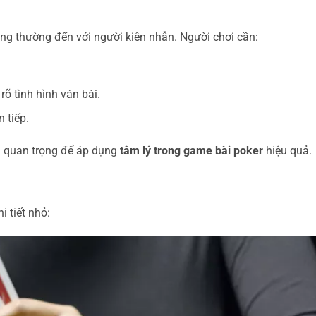
ắng thường đến với người kiên nhẫn. Người chơi cần:
õ tình hình ván bài.
 tiếp.
g quan trọng để áp dụng
tâm lý trong game bài poker
hiệu quả.
i tiết nhỏ: