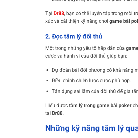
Tại
Dr88
, bạn có thể luyện tập trong môi 
xúc và cải thiện kỹ năng chơi
game bài po
2. Đọc tâm lý đối thủ
Một trong những yếu tố hấp dẫn của
game
cược và hành vi của đối thủ giúp bạn:
Dự đoán bài đối phương có khả năng m
Điều chỉnh chiến lược cược phù hợp.
Tận dụng sai lầm của đối thủ để gia tăng
Hiểu được
tâm lý trong game bài poker
ch
tại
Dr88
.
Những kỹ năng tâm lý qua