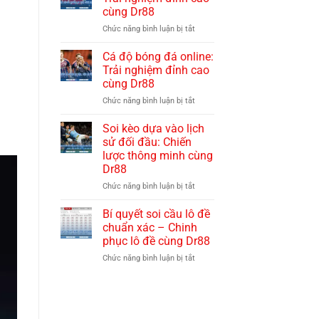
Dr88
game
cùng Dr88
bài
ở
Chức năng bình luận bị tắt
poker:
Game
Chìa
bài
khóa
Cá độ bóng đá online:
đổi
chiến
Trải nghiệm đỉnh cao
thưởng:
thắng
cùng Dr88
Trải
cùng
ở
Chức năng bình luận bị tắt
nghiệm
Dr88
Cá
đỉnh
độ
cao
Soi kèo dựa vào lịch
bóng
cùng
sử đối đầu: Chiến
đá
Dr88
lược thông minh cùng
online:
Dr88
Trải
nghiệm
ở
Chức năng bình luận bị tắt
đỉnh
Soi
cao
kèo
Bí quyết soi cầu lô đề
cùng
dựa
chuẩn xác – Chinh
Dr88
vào
phục lô đề cùng Dr88
lịch
ở
Chức năng bình luận bị tắt
sử
Bí
đối
quyết
đầu:
soi
Chiến
cầu
lược
lô
thông