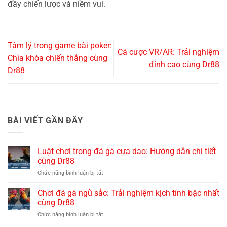
đầy chiến lược và niềm vui.
Tâm lý trong game bài poker:
Cá cược VR/AR: Trải nghiệm
Chìa khóa chiến thắng cùng
đỉnh cao cùng Dr88
Dr88
BÀI VIẾT GẦN ĐÂY
Luật chơi trong đá gà cựa dao: Hướng dẫn chi tiết
cùng Dr88
ở
Chức năng bình luận bị tắt
Luật
chơi
Chơi đá gà ngũ sắc: Trải nghiệm kịch tính bậc nhất
trong
cùng Dr88
đá
ở
Chức năng bình luận bị tắt
gà
Chơi
cựa