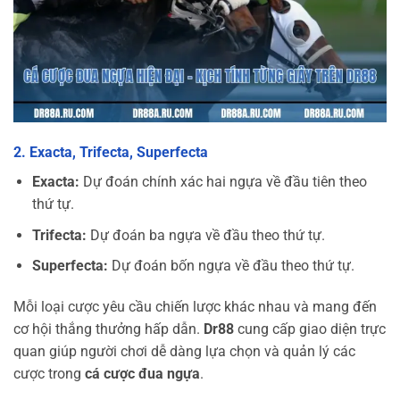
2. Exacta, Trifecta, Superfecta
Exacta:
Dự đoán chính xác hai ngựa về đầu tiên theo
thứ tự.
Trifecta:
Dự đoán ba ngựa về đầu theo thứ tự.
Superfecta:
Dự đoán bốn ngựa về đầu theo thứ tự.
Mỗi loại cược yêu cầu chiến lược khác nhau và mang đến
cơ hội thắng thưởng hấp dẫn.
Dr88
cung cấp giao diện trực
quan giúp người chơi dễ dàng lựa chọn và quản lý các
cược trong
cá cược đua ngựa
.