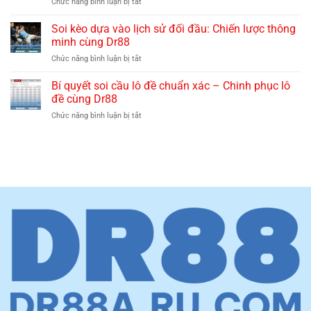
ở
Chức năng bình luận bị tắt
Trải
thắng
Cá
nghiệm
cùng
độ
Soi kèo dựa vào lịch sử đối đầu: Chiến lược thông
đỉnh
Dr88
bóng
cao
minh cùng Dr88
đá
cùng
ở
Chức năng bình luận bị tắt
online:
Dr88
Soi
Trải
kèo
Bí quyết soi cầu lô đề chuẩn xác – Chinh phục lô
nghiệm
dựa
đỉnh
đề cùng Dr88
vào
cao
ở
Chức năng bình luận bị tắt
lịch
cùng
Bí
sử
Dr88
quyết
đối
soi
đầu:
cầu
Chiến
lô
lược
đề
thông
chuẩn
minh
xác
cùng
–
Dr88
Chinh
phục
lô
đề
cùng
Dr88