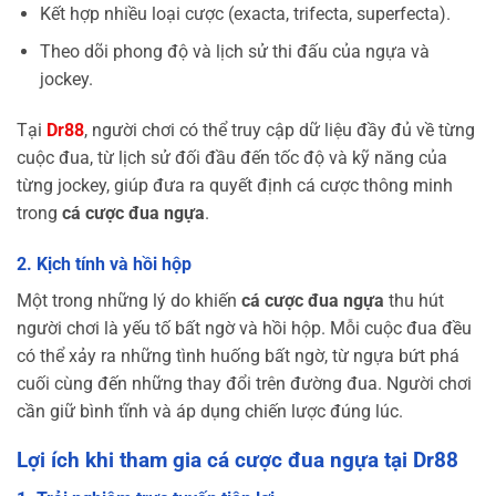
Kết hợp nhiều loại cược (exacta, trifecta, superfecta).
Theo dõi phong độ và lịch sử thi đấu của ngựa và
jockey.
Tại
Dr88
, người chơi có thể truy cập dữ liệu đầy đủ về từng
cuộc đua, từ lịch sử đối đầu đến tốc độ và kỹ năng của
từng jockey, giúp đưa ra quyết định cá cược thông minh
trong
cá cược đua ngựa
.
2. Kịch tính và hồi hộp
Một trong những lý do khiến
cá cược đua ngựa
thu hút
người chơi là yếu tố bất ngờ và hồi hộp. Mỗi cuộc đua đều
có thể xảy ra những tình huống bất ngờ, từ ngựa bứt phá
cuối cùng đến những thay đổi trên đường đua. Người chơi
cần giữ bình tĩnh và áp dụng chiến lược đúng lúc.
Lợi ích khi tham gia cá cược đua ngựa tại Dr88