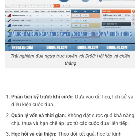
Trải nghiệm đua ngựa trực tuyến với Dr88: Hồi hộp và chiến
thắng
Phân tích kỹ trước khi cược:
Dựa vào dữ liệu, lịch sử và
điều kiện cuộc đua.
Quản lý vốn và thời gian:
Không đặt cược quá khả năng
chịu thua và hạn chế áp lực từ các cuộc đua liên tiếp.
Học hỏi và cải thiện:
Theo dõi kết quả, học từ kinh