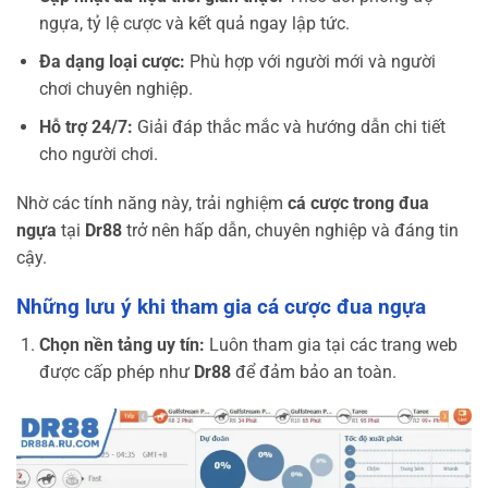
ngựa, tỷ lệ cược và kết quả ngay lập tức.
Đa dạng loại cược:
Phù hợp với người mới và người
chơi chuyên nghiệp.
Hỗ trợ 24/7:
Giải đáp thắc mắc và hướng dẫn chi tiết
cho người chơi.
Nhờ các tính năng này, trải nghiệm
cá cược trong đua
ngựa
tại
Dr88
trở nên hấp dẫn, chuyên nghiệp và đáng tin
cậy.
Những lưu ý khi tham gia cá cược đua ngựa
Chọn nền tảng uy tín:
Luôn tham gia tại các trang web
được cấp phép như
Dr88
để đảm bảo an toàn.