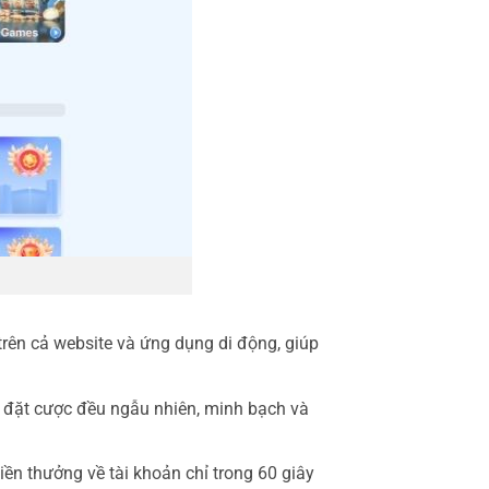
 trên cả website và ứng dụng di động, giúp