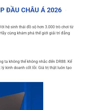
P ĐẦU CHÂU Á 2026
ới hệ sinh thái đồ sộ hơn 3.000 trò chơi từ
Hãy cùng khám phá thế giới giải trí đẳng
chúng ta không thể không nhắc đến DR88. Kể
ý kinh doanh cốt lõi: Giá trị thật luôn tạo