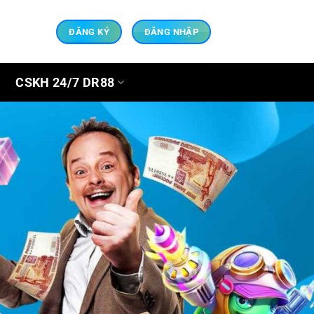
ĐĂNG KÝ
ĐĂNG NHẬP
CSKH 24/7 DR88