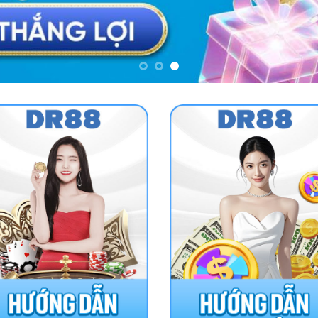
ĐĂNG KÝ