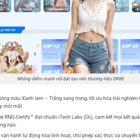
Những điểm mạnh nổi bật tạo nên thương hiệu DR88
ới tông màu Xanh lam – Trắng sang trọng, tối ưu hóa trải nghiệm
y mỏi mắt.