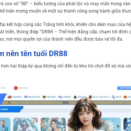
 cái tập trung xây dựng nền tảng pháp lý vững chắc dưới sự bả
sắc thương hiệu còn được khắc họa tinh tế qua hệ thống nhận diệ
 và con số “88” – biểu tượng của phát lộc và may mắn trong vă
 thể hiện mong muốn về một sự thành công song hành giữa thư
ại kết hợp cùng sắc Trắng tinh khôi, khiến cho diện mạo của hệ
phát triển, thông điệp “DR88 – Thể hiện đẳng cấp, chạm tới đỉnh 
cao, nơi mọi quyền lợi của thành viên đều được bảo vệ tối đa.
àm nên tên tuổi DR88
hơn hai thập kỷ qua không chỉ đến từ kho trò chơi đồ sộ mà cò