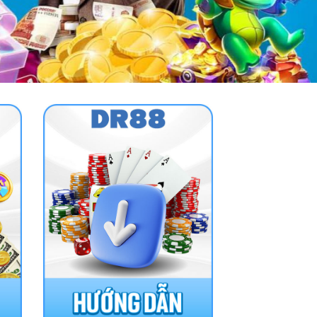
ĐĂNG NHẬP