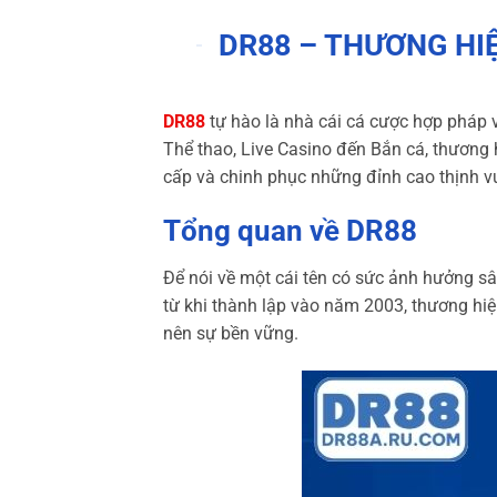
DR88 – THƯƠNG HI
DR88
tự hào là nhà cái cá cược hợp pháp v
Thể thao, Live Casino đến Bắn cá, thương 
cấp và chinh phục những đỉnh cao thịnh 
Tổng quan về DR88
Để nói về một cái tên có sức ảnh hưởng sâu
từ khi thành lập vào năm 2003, thương hiệu 
nên sự bền vững.