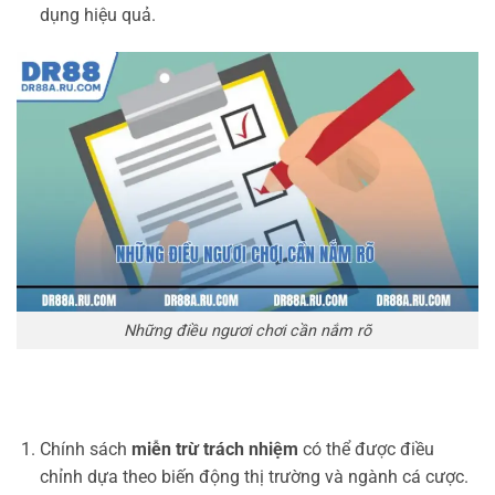
dụng hiệu quả.
Những điều ngươi chơi cần nắm rõ
Chính sách
miễn trừ trách nhiệm
có thể được điều
chỉnh dựa theo biến động thị trường và ngành cá cược.