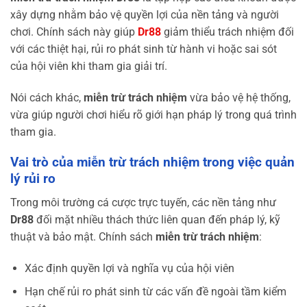
xây dựng nhằm bảo vệ quyền lợi của nền tảng và người
chơi. Chính sách này giúp
Dr88
giảm thiểu trách nhiệm đối
với các thiệt hại, rủi ro phát sinh từ hành vi hoặc sai sót
của hội viên khi tham gia giải trí.
Nói cách khác,
miễn trừ trách nhiệm
vừa bảo vệ hệ thống,
vừa giúp người chơi hiểu rõ giới hạn pháp lý trong quá trình
tham gia.
Vai trò của miễn trừ trách nhiệm trong việc quản
lý rủi ro
Trong môi trường cá cược trực tuyến, các nền tảng như
Dr88
đối mặt nhiều thách thức liên quan đến pháp lý, kỹ
thuật và bảo mật. Chính sách
miễn trừ trách nhiệm
:
Xác định quyền lợi và nghĩa vụ của hội viên
Hạn chế rủi ro phát sinh từ các vấn đề ngoài tầm kiểm